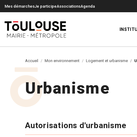
0
0
Mes démarches
Je participe
Associations
Agenda
INSTIT
Accueil
Mon environnement
Logement et urbanisme
U
Urbanisme
Autorisations d'urbanisme