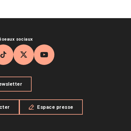
réseaux sociaux
agram
TikTok
X
YouTube
newsletter
cter
Espace presse