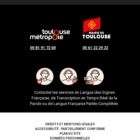
05 81 91 72 00
05 61 22 29 22
Contacter les services en Langue des Signes
Française, de Transcription en Temps Réel de la
Parole ou de Langue Française Parlée Complétée.
Pied de page
CRÉDITS ET MENTIONS LÉGALES
ACCESSIBILITÉ : PARTIELLEMENT CONFORME
PLAN DU SITE
DONNÉES PERSONNELLES