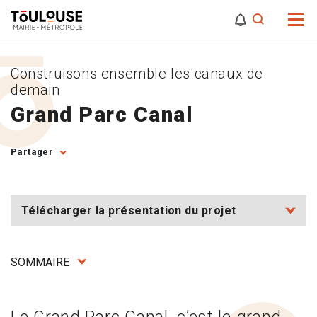
0
0
Attention,
Construisons ensemble les canaux de
demain
Grand Parc Canal
Partager
Télécharger la présentation du projet
SOMMAIRE
Le Grand Parc Canal, c’est le grand