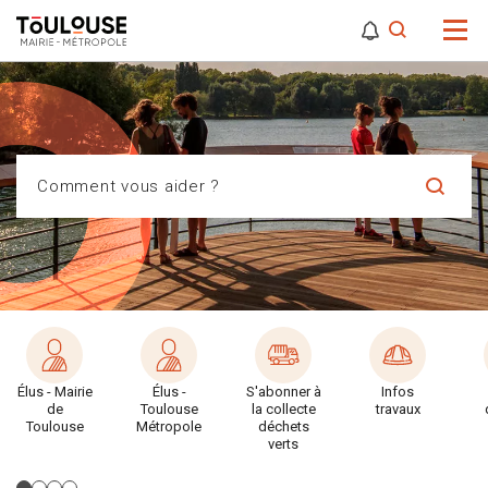
0
0
Attention,
Comment vous aider ?
Élus - Mairie
Élus -
S'abonner à
Infos
de
Toulouse
la collecte
travaux
Toulouse
Métropole
déchets
verts