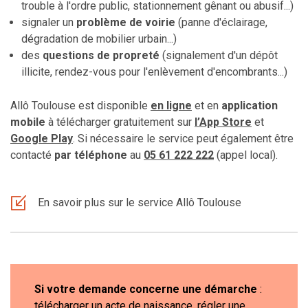
trouble à l'ordre public, stationnement gênant ou abusif...)
signaler un
problème de voirie
(panne d'éclairage,
dégradation de mobilier urbain...)
des
questions de propreté
(signalement d'un dépôt
illicite, rendez-vous pour l'enlèvement d'encombrants...)
Allô Toulouse est disponible
en ligne
et en
application
mobile
à télécharger gratuitement sur
l’App Store
et
Google Play
. Si nécessaire le service peut également être
contacté
par téléphone
au
05 61 222 222
(appel local).
En savoir plus sur le service Allô Toulouse
Si votre demande concerne une démarche
:
télécharger un acte de naissance, régler une