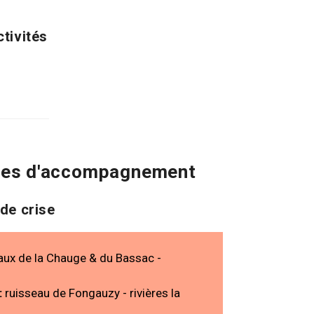
tivités
ppes d'accompagnement
 de crise
aux de la Chauge & du Bassac -
:
ruisseau de Fongauzy - rivières la