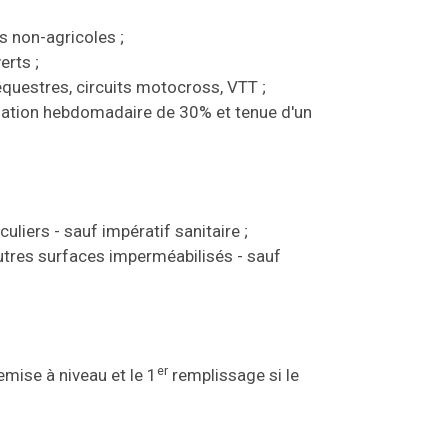
s non-agricoles ;
erts ;
équestres, circuits motocross, VTT ;
mation hebdomadaire de 30% et tenue d'un
uliers - sauf impératif sanitaire ;
 autres surfaces imperméabilisés - sauf
er
emise à niveau et le 1
remplissage si le