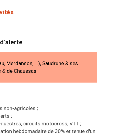
vités
d'alerte
u, Merdanson, ...), Saudrune & ses
ps & de Chaussas.
s non-agricoles ;
erts ;
équestres, circuits motocross, VTT ;
mation hebdomadaire de 30% et tenue d'un