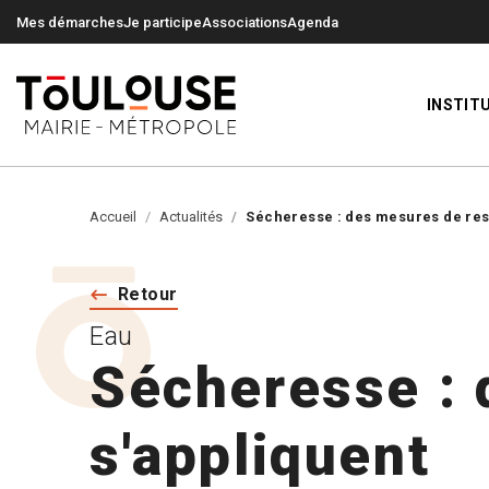
0
0
Mes démarches
Je participe
Associations
Agenda
INSTIT
Accueil
Actualités
Sécheresse : des mesures de rest
Retour
Eau
Sécheresse : 
s'appliquent