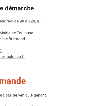
tte démarche
ndredi de 9h à 12h, à :
 Mairie de Toulouse
honse Brémond
2
ie-toulouse.fr
demande
vera pas de véhicule gênant.