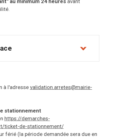
ênant" au minimum 24 heures
avant
lité.
lace
n à l'adresse
validation.arretes@mairie-
 de stationnement
en
https://demarches-
t/ticket-de-stationnement/
our férié (la période demandée sera due en