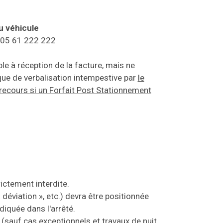
du véhicule
 - 05 61 222 222
e à réception de la facture, mais ne
que de verbalisation intempestive par
le
recours si un Forfait Post Stationnement
ictement interdite.
 déviation », etc.) devra être positionnée
ndiquée dans l'arrêté.
 (sauf cas exceptionnels et travaux de nuit