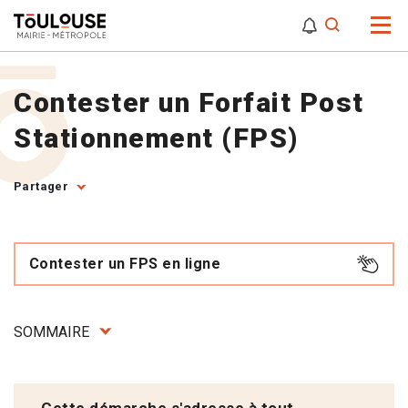
0
0
Attention,
Contester un Forfait Post
Stationnement (FPS)
Partager
Contester un FPS en ligne
SOMMAIRE
Cette démarche s'adresse à tout