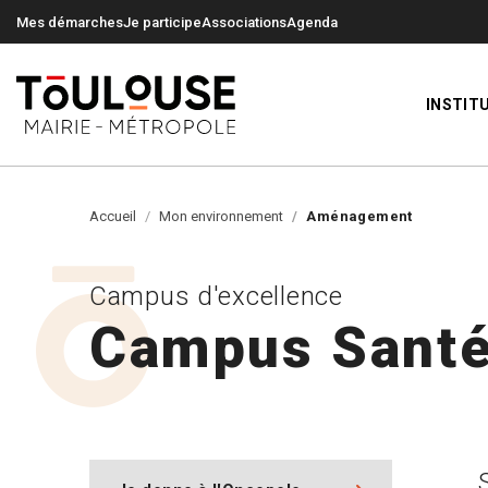
0
0
Mes démarches
Je participe
Associations
Agenda
INSTIT
Accueil
Mon environnement
Aménagement
Campus d'excellence
Campus Santé 