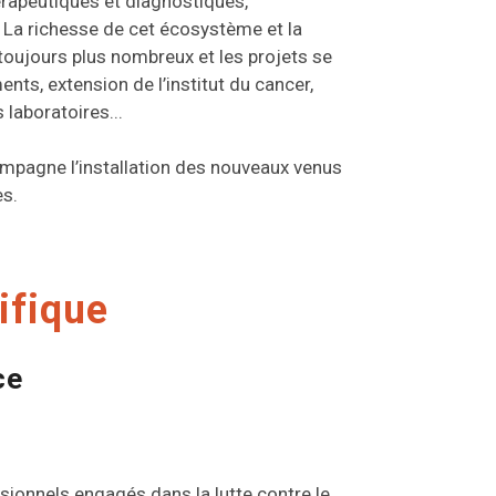
érapeutiques et diagnostiques,
 La richesse de cet écosystème et la
toujours plus nombreux et les projets se
nts, extension de l’institut du cancer,
laboratoires...
mpagne l’installation des nouveaux venus
es.
ifique
ce
ionnels engagés dans la lutte contre le