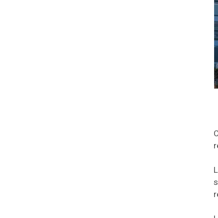
C
r
L
s
r