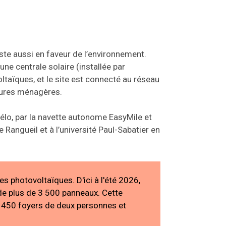
ste aussi en faveur de l’environnement.
ne centrale solaire (installée par
ïques, et le site est connecté au r
éseau
rdures ménagères.
 vélo, par la navette autonome EasyMile et
e Rangueil et à l’université Paul-Sabatier en
es photovoltaïques. D'ici à l'été 2026,
e plus de 3 500 panneaux. Cette
e 450 foyers de deux personnes et