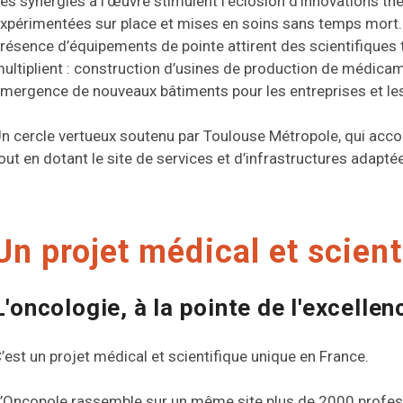
es synergies à l’œuvre stimulent l’éclosion d’innovations th
xpérimentées sur place et mises en soins sans temps mort.
résence d’équipements de pointe attirent des scientifiques 
ultiplient : construction d’usines de production de médicame
mergence de nouveaux bâtiments pour les entreprises et les 
n cercle vertueux soutenu par Toulouse Métropole, qui acco
out en dotant le site de services et d’infrastructures adapté
Un projet médical et scient
L'oncologie, à la pointe de l'excellen
’est un projet médical et scientifique unique en France.
’Oncopole rassemble sur un même site plus de 2000 profess