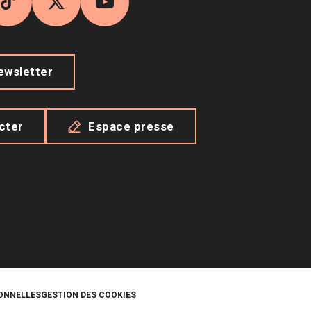
agram
TikTok
X
YouTube
newsletter
cter
Espace presse
ONNELLES
GESTION DES COOKIES