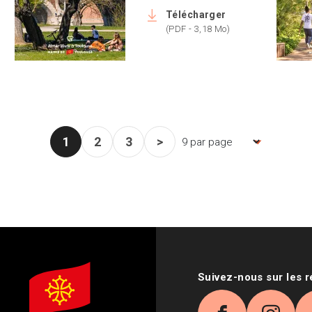
Télécharger
(PDF - 3,18 Mo)
1
2
3
>
Nombre d'items par page, la p
Page courante
Page
Page
Page suivante
Suivez-nous sur les 