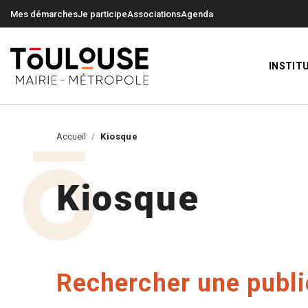
0
0
Mes démarches
Je participe
Associations
Agenda
INSTIT
Accueil
Kiosque
Kiosque
Rechercher une publi