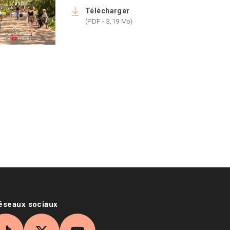
Télécharger
(PDF - 3,19 Mo)
age se recharge à la séléction du nombre d'items
réseaux sociaux