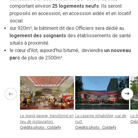
comportant environ
25 logements neufs
. Ils seront
proposés en accession, en accession aidée et en locatif
social.
sur 920m², le bâtiment dit des Officiers sera dédié au
logement des soignants
des établissements de santé
situés à proximité.
le cœur d'îlot, aujourd’hui bitumé, deviendra
un nouveau
parc
de plus de 2500m².
Le grand garage, transformé en
La caserne réhabilitée, vue de
Le f
lieu de restauration.
nuit.
Créd
Crédits photo : Coldefy
Crédits photo : Coldefy