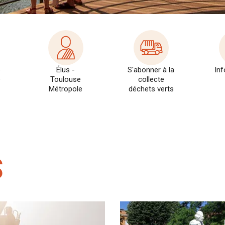
e
Élus -
S'abonner à la
Inf
e
Toulouse
collecte
Métropole
déchets verts
S