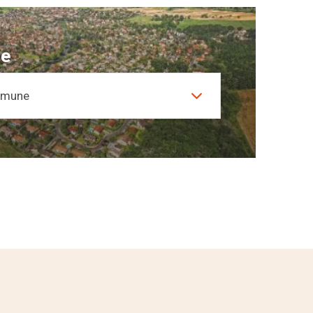
e
mmune