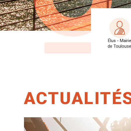
Élus - Mairi
de Toulous
ACTUALITÉ