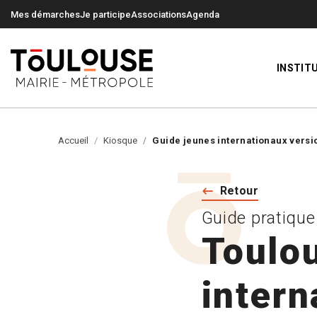
0
0
Mes démarches
Je participe
Associations
Agenda
INSTIT
Accueil
Kiosque
Guide jeunes internationaux versi
Retour
Guide pratique
Toulou
intern