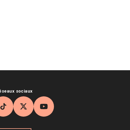
réseaux sociaux
agram
TikTok
X
YouTube