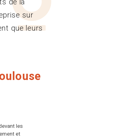
ts de la
eprise sur
ent que leurs
Toulouse
devant les
dement et