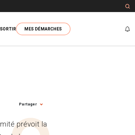
SORTIR
MES DÉMARCHES
At
Partager
mité prévoit la