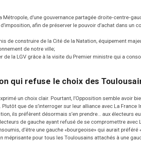
 la Métropole, d’une gouvernance partagée droite-centre-gau
ux d’imposition, afin de préserver le pouvoir d’achat dans un
mis de construire de la Cité de la Natation, équipement majeu
onnement de notre ville;
er de la LGV grâce à la visite du Premier ministre qui a cons
on qui refuse le choix des Toulousai
primé un choix clair. Pourtant, l’Opposition semble avoir bi
Plutôt que de s’interroger sur leur alliance avec La France 
lition, ils préfèrent désormais s’en prendre… aux électeurs 
électeurs de gauche ayant refusé de se compromettre avec LF
Insoumis, d’être une gauche «bourgeoise» qui aurait préféré
on méprisante pour tous les Toulousains attachés à une gauc