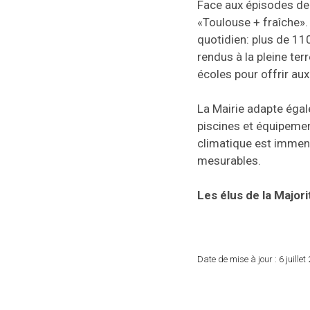
Face aux épisodes de c
«Toulouse + fraîche».
quotidien: plus de 110
rendus à la pleine te
écoles pour offrir au
La Mairie adapte égal
piscines et équipemen
climatique est immense
mesurables.
Les élus de la Major
Date de mise à jour :
6 juillet