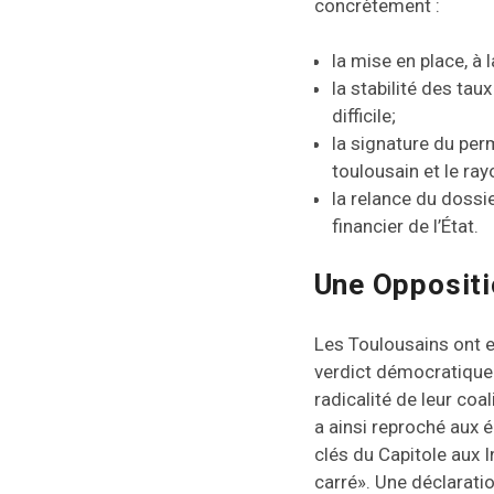
concrètement :
la mise en place, à
la stabilité des ta
difficile;
la signature du per
toulousain et le ray
la relance du dossi
financier de l’État.
Une Oppositi
Les Toulousains ont ex
verdict démocratique. 
radicalité de leur coa
a ainsi reproché aux 
clés du Capitole aux 
carré». Une déclarati