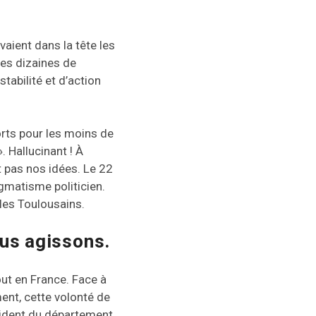
aient dans la tête les
es dizaines de
tabilité et d’action
ports pour les moins de
. Hallucinant ! À
t pas nos idées. Le 22
gmatisme politicien.
les Toulousains.
ous agissons.
out en France. Face à
ment, cette volonté de
sident du département,