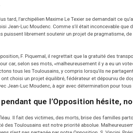
.
s tard, l’archipélien Maxime Le Texier se demandait ce qu’av
oisi Jean-Luc Moudenc. Comme s’il était inconcevable que d
s puissent librement soutenir un projet de pragmatisme, de s
osition, F. Piquemal, il regrettait que la gratuité des trans
 jour car, selon ses mots, «malheureusement il y a eu un vote»
tons tous les Toulousains, y compris lorsqu’ils ne partagen
 ont choisi un projet équilibré, fédérateur et dépourvu de do
ec Jean-Luc Moudenc, à agir avec détermination pour tous 
: pendant que l’Opposition hésite, n
fléau. Il fait des victimes, des morts, brise des familles part
rité des Toulousains est notre priorité absolue. Malheureuse
ens n’est pas partagée par notre Opposition. S. Vincini, Pré