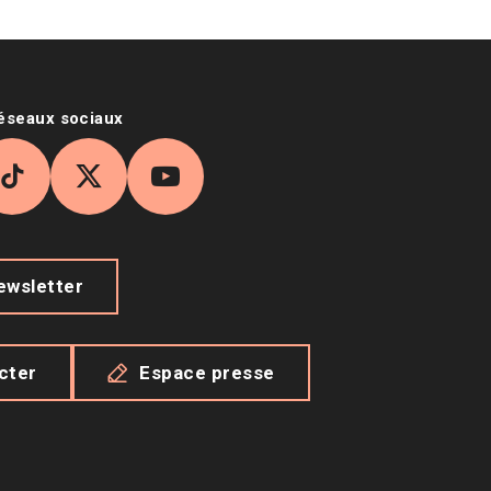
réseaux sociaux
agram
TikTok
X
YouTube
newsletter
cter
Espace presse