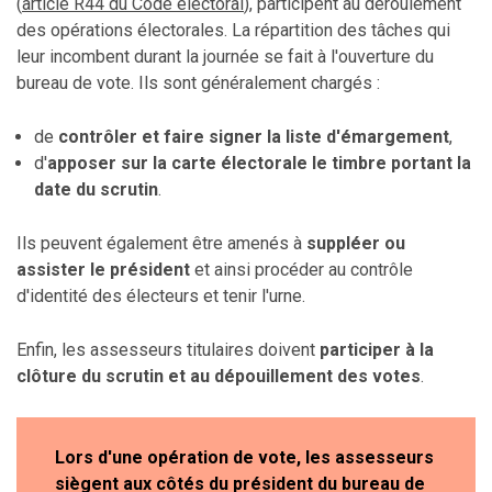
(
article R44 du Code électoral
), participent au déroulement
des opérations électorales. La répartition des tâches qui
leur incombent durant la journée se fait à l'ouverture du
bureau de vote. Ils sont généralement chargés :
de
contrôler et faire signer la liste d'émargement
,
d'
apposer sur la carte électorale le timbre portant la
date du scrutin
.
Ils peuvent également être amenés à
suppléer ou
assister le président
et ainsi procéder au contrôle
d'identité des électeurs et tenir l'urne.
Enfin, les assesseurs titulaires doivent
participer à la
clôture du scrutin et au dépouillement des votes
.
Lors d'une opération de vote, les assesseurs
siègent aux côtés du président du bureau de