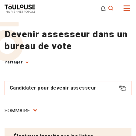
0
0
Attention,
Devenir assesseur dans un
bureau de vote
Partager
Candidater pour devenir assesseur
SOMMAIRE
Électeurs inscrits sur les listes