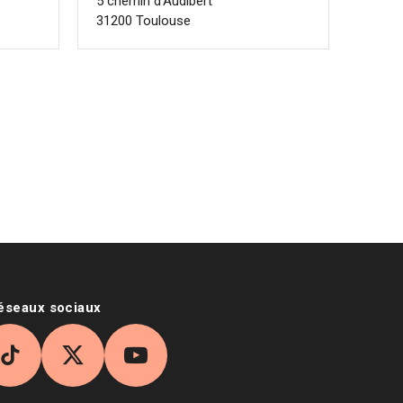
5 chemin d’Audibert
31200 Toulouse
age se recharge à la séléction du nombre d'items
réseaux sociaux
agram
TikTok
X
YouTube