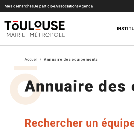
0
0
Mes démarches
Je participe
Associations
Agenda
INSTIT
Accueil
Annuaire des équipements
Annuaire des
Rechercher un équip