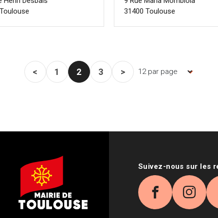
e Henri Desbals
9 Rue Maria Mombiola
Toulouse
31400 Toulouse
<
1
2
3
>
Nombre d'items par page, la p
Page précédente
Page
Page courante
Page
Page suivante
Suivez-nous sur les 
Facebook
Inst