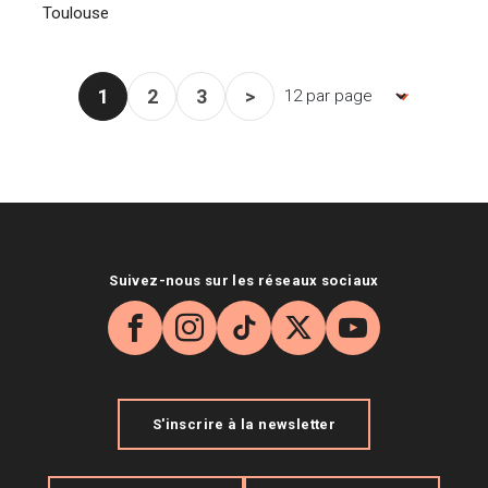
Toulouse
1
2
3
>
Nombre d'items par page, la pag
Page courante
Page
Page
Page suivante
Suivez-nous sur les réseaux sociaux
Facebook
Instagram
TikTok
X
YouTube
S'inscrire à la newsletter