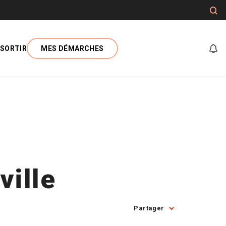
SORTIR
MES DÉMARCHES
At
ville
Partager