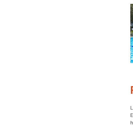
L
E
h