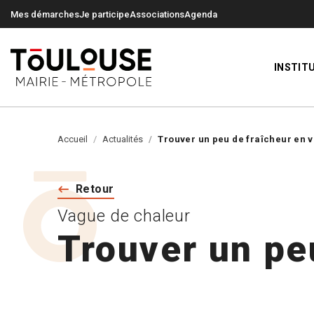
0
0
Mes démarches
Je participe
Associations
Agenda
INSTIT
Accueil
Actualités
Trouver un peu de fraîcheur en v
Retour
Vague de chaleur
Trouver un peu