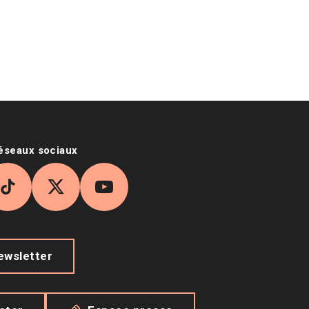
réseaux sociaux
agram
TikTok
X
YouTube
newsletter