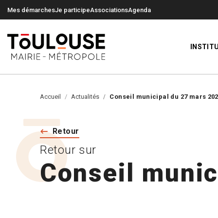
0
0
Mes démarches
Je participe
Associations
Agenda
INSTIT
Accueil
Actualités
Conseil municipal du 27 mars 20
Retour
Retour sur
Conseil munic