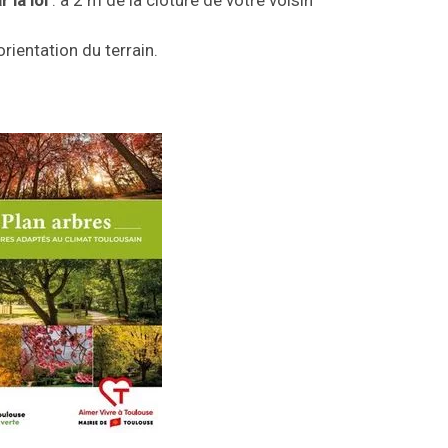
 la loi
: à 2 m de la clôture de votre voisin
’orientation du terrain.