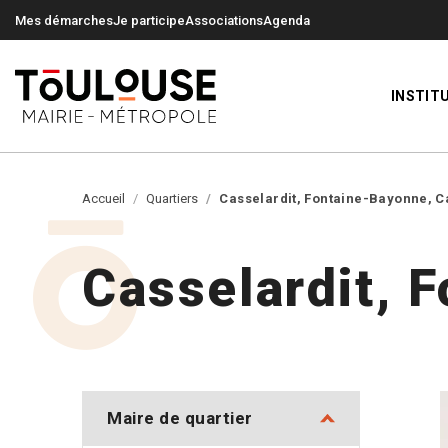
0
0
Mes démarches
Je participe
Associations
Agenda
INSTIT
Accueil
Quartiers
Casselardit, Fontaine-Bayonne, C
Casselardit, 
Maire de quartier