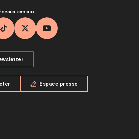
réseaux sociaux
agram
TikTok
X
YouTube
newsletter
cter
Espace presse