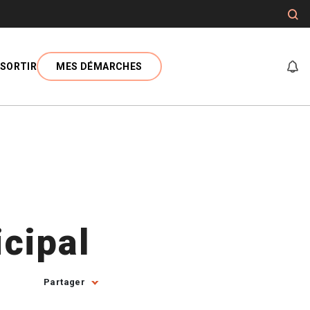
SORTIR
MES DÉMARCHES
At
cipal
Partager