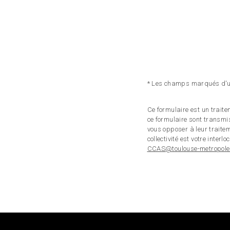
* Les champs marqués d'un
Ce formulaire est un traite
ce formulaire sont transm
vous opposer à leur traiteme
collectivité est votre inte
CCAS@toulouse-metropole.