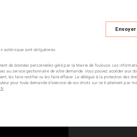
Envoyer
 astérisque sont obligatoires.
ment de données personnelles géré par la Mairie de Toulouse. Les informatio
ises au service gestionnaire de votre demande. Vous pouvez accéder aux d
nt, les faire rectifier ou les faire effacer. Le délégué à la protection des d
rlocuteur pour toute demande d'exercice de vos droits sur ce traitement par m
fr
.