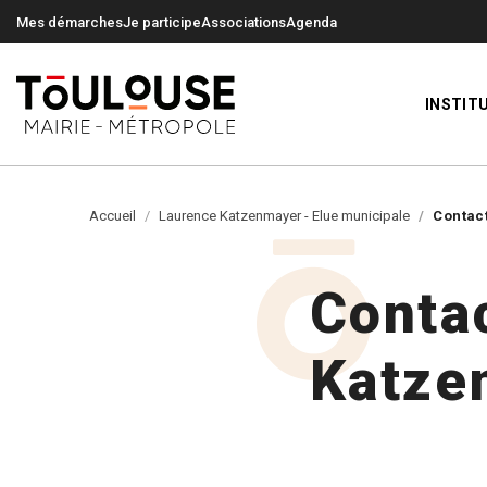
0
0
Mes démarches
Je participe
Associations
Agenda
INSTIT
Accueil
Laurence Katzenmayer - Elue municipale
Contact
Contac
Katze