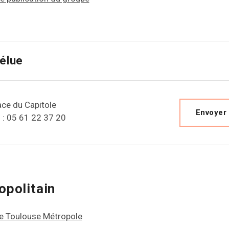
'élue
lace du Capitole
Envoyer
 : 05 61 22 37 20
politain
e Toulouse Métropole