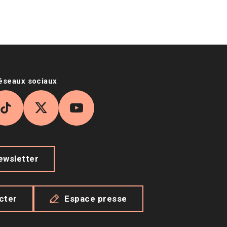
réseaux sociaux
agram
TikTok
X
YouTube
newsletter
cter
Espace presse