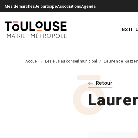
0
0
Mes démarches
Je participe
Associations
Agenda
INSTIT
Accueil
Les élus au conseil municipal
Laurence Katze
Retour
Laure