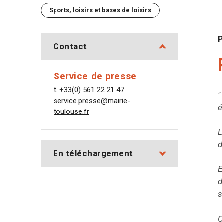
Sports, loisirs et bases de loisirs
P
Contact
Service de presse
t. +33(0) 561 22 21 47
"
service.presse@mairie-
é
toulouse.fr
L
d
En téléchargement
E
d
s
C