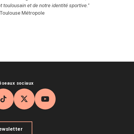
oulousain et de notre identité sportive."
 Toulouse Métropole
réseaux sociaux
agram
TikTok
X
YouTube
newsletter