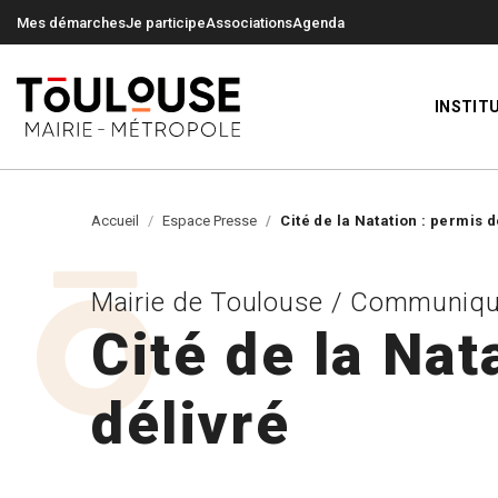
0
0
Mes démarches
Je participe
Associations
Agenda
INSTIT
Accueil
Espace Presse
Cité de la Natation : permis 
Mairie de Toulouse / Communiqu
Cité de la Nat
délivré