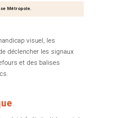
use Métropole.
handicap visuel, les
e déclencher les signaux
efours et des balises
cs.
que