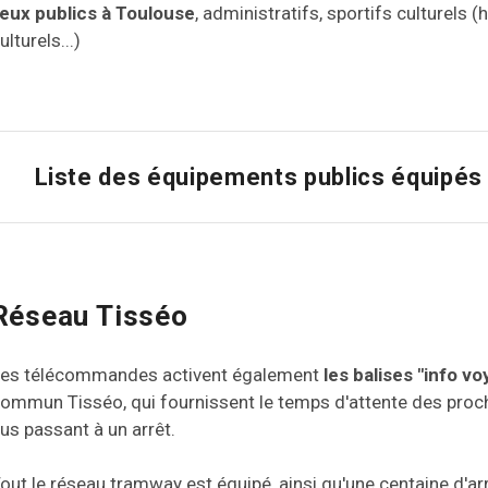
ieux publics à Toulouse
, administratifs, sportifs culturels 
ulturels...)
Liste des équipements publics équipés
Réseau Tisséo
es télécommandes activent également
les balises "info v
ommun Tisséo, qui fournissent le temps d'attente des proc
us passant à un arrêt.
out le réseau tramway est équipé, ainsi qu'une centaine d'a