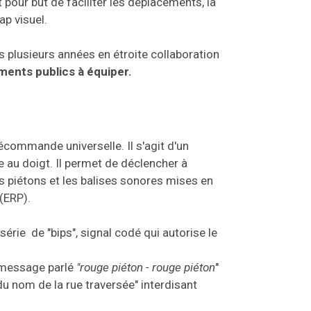
 pour but de faciliter les déplacements, la
p visuel.
s plusieurs années en étroite collaboration
ements publics à équiper.
écommande universelle. Il s'agit d'un
le au doigt. Il permet de déclencher à
s piétons et les balises sonores mises en
(ERP).
rie de "bips", signal codé qui autorise le
 message parlé
"rouge piéton - rouge piéton
"
u nom de la rue traversée" interdisant