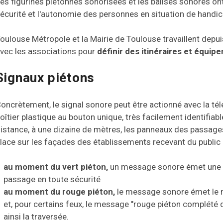
es figurines piétonnes sonorisées et les balises sonores ont
écurité et l'autonomie des personnes en situation de handica
oulouse Métropole et la Mairie de Toulouse travaillent depui
vec les associations pour
définir des itinéraires et équip
Signaux piétons
oncrètement, le signal sonore peut être actionné avec la tél
oîtier plastique au bouton unique, très facilement identifiab
istance, à une dizaine de mètres, les panneaux des passage
lace sur les façades des établissements recevant du public 
au moment du vert piéton,
un message sonore émet une sé
passage en toute sécurité
au moment du rouge piéton,
le message sonore émet le
et, pour certains feux, le message "rouge piéton complété d
ainsi la traversée.