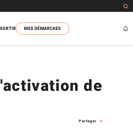
SORTIR
MES DÉMARCHES
At
activation de
Partager