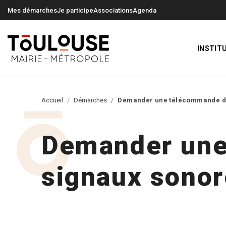
0
0
Mes démarches
Je participe
Associations
Agenda
INSTIT
Accueil
Démarches
Demander une télécommande d'a
Demander une
signaux sono