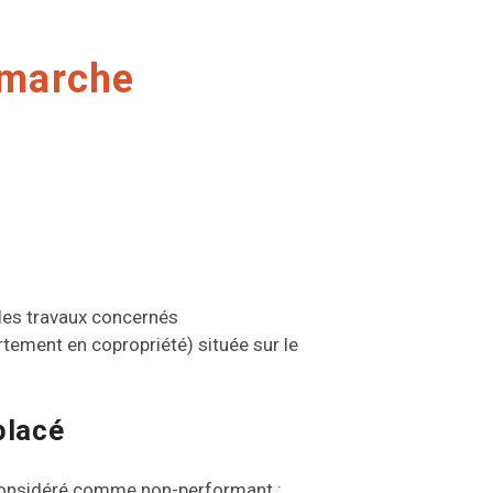
émarche
 les travaux concernés
rtement en copropriété) située sur le
placé
l considéré comme non-performant :