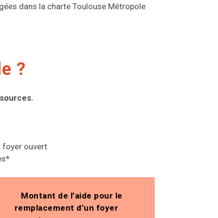
agées dans la charte Toulouse Métropole
de ?
ssources.
 foyer ouvert
es*
Montant de l’aide pour le
remplacement d’un foyer