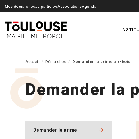
0
0
Mes démarches
Je participe
Associations
Agenda
INSTIT
Accueil
Démarches
Demander la prime air-bois
Demander la p
Demander la prime