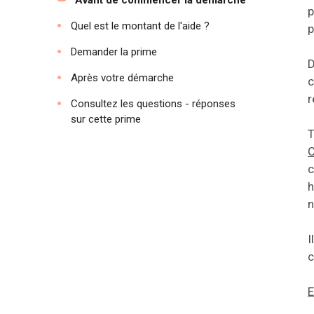
Avant de commencer la démarche
p
Quel est le montant de l'aide ?
p
Demander la prime
D
Après votre démarche
c
r
Consultez les questions - réponses
sur cette prime
T
C
c
h
n
I
c
E