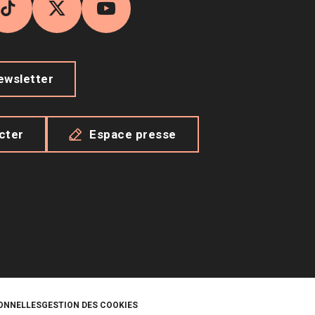
agram
TikTok
X
YouTube
newsletter
cter
Espace presse
ONNELLES
GESTION DES COOKIES