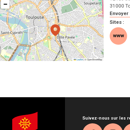
−
31000 T
Envoyer 
Sites
:
Site
Leaflet
|
© OpenStreetMap
Suivez-nous sur les 