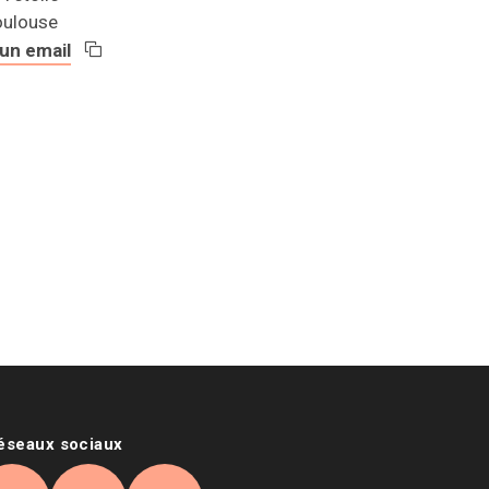
oulouse
un email
Copier l'adresse email
 web (s'ouvre dans une nouvelle fenêtre)
réseaux sociaux