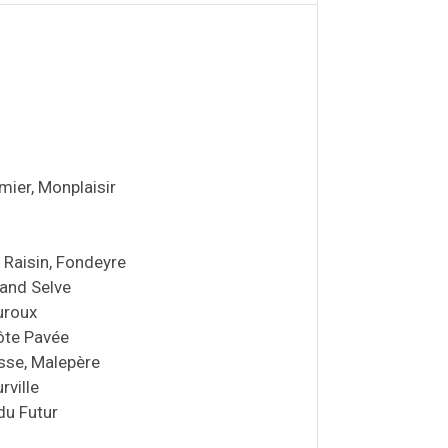
mier, Monplaisir
 Raisin, Fondeyre
rand Selve
uroux
ôte Pavée
sse, Malepère
rville
du Futur