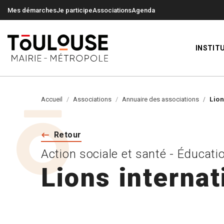
0
0
Mes démarches
Je participe
Associations
Agenda
INSTIT
Accueil
Associations
Annuaire des associations
Lion
Retour
Action sociale et santé - Éducat
Lions internat