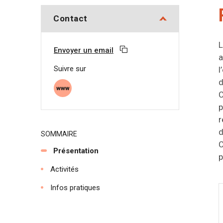
Contact
L
Envoyer un email
Copier l'adresse email
a
Suivre sur
l
d
Site web
C
p
r
d
SOMMAIRE
C
Présentation
p
Activités
Infos pratiques