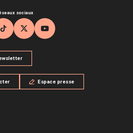
réseaux sociaux
agram
TikTok
X
YouTube
newsletter
cter
Espace presse