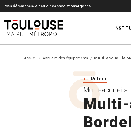
0
0
Mes démarches
Je participe
Associations
Agenda
INSTIT
Accueil
Annuaire des équipements
Multi-accueil la 
Retour
Multi-accueils
Multi-
Borde