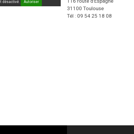
116 route d'Espagne
t désactivé.
Autoriser
31100 Toulouse
Tél : 09 54 25 18 08