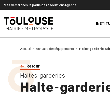
0
0
Mes démarches
Je participe
Associations
Agenda
INSTIT
Accueil
Annuaire des équipements
Halte-garderie M
Retour
Haltes-garderies
Halte-garderi