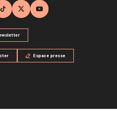
agram
TikTok
X
YouTube
newsletter
cter
Espace presse