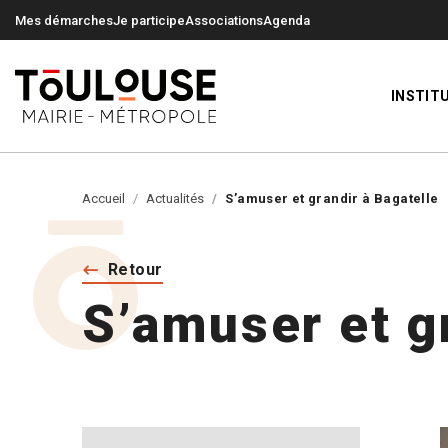
0
0
Mes démarches
Je participe
Associations
Agenda
INSTIT
Accueil
Actualités
S’amuser et grandir à Bagatelle
Retour
S’amuser et g