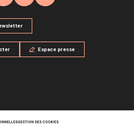
agram
TikTok
X
YouTube
newsletter
cter
Espace presse
ONNELLES
GESTION DES COOKIES