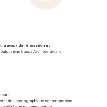
de
travaux de rénovation et
toulousaine Cousy Architectures, en
rcours
a création photographique contemporaine
ssibilité que de conservation