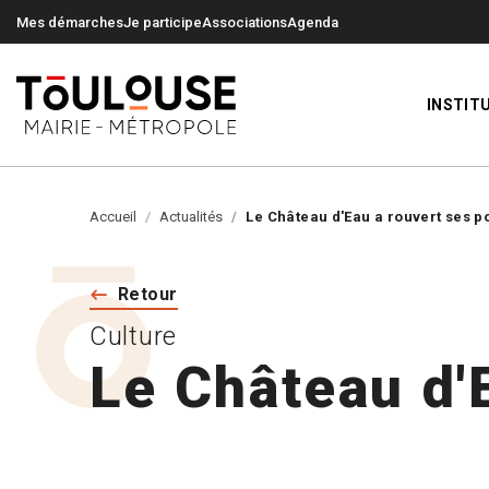
0
0
Mes démarches
Je participe
Associations
Agenda
INSTIT
Accueil
Actualités
Le Château d'Eau a rouvert ses p
Retour
Culture
Le Château d'