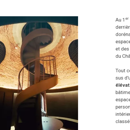
er
Au 1
derrièr
doréna
espace
et des
du Châ
Tout c
sus d'
éléva
bâtimen
espace
person
intérie
classé