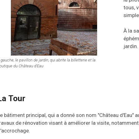
tous, 
simple
À la s
éphémè
jardin.
 gauche, le pavillon de jardin, qui abrite la billetterie et la
outique du Château d'Eau
La Tour
e bâtiment principal, qui a donné son nom "Château d'Eau" au
ravaux de rénovation visant à améliorer la visite, notamment
'accrochage.