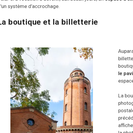
'un système d’accrochage.
La boutique et la billetterie
Aupara
billett
boutiq
le pavi
espace
La bou
photog
postal
précéd
affiche
la phot