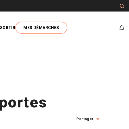
SORTIR
MES DÉMARCHES
At
 portes
Partager