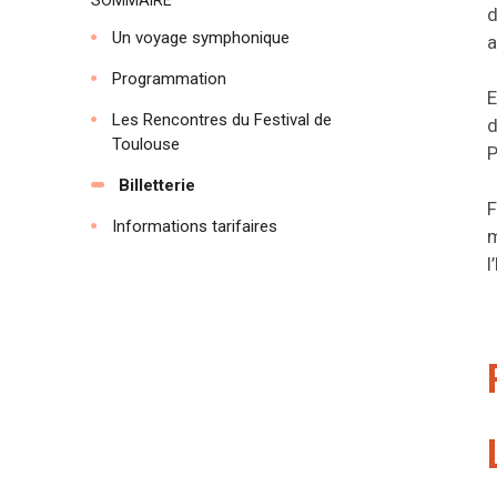
d
Un voyage symphonique
a
Programmation
E
Les Rencontres du Festival de
d
Toulouse
Billetterie
F
Informations tarifaires
m
l