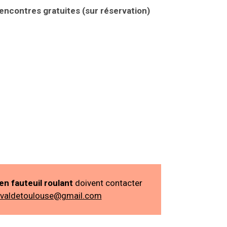
encontres gratuites (sur réservation)
n fauteuil roulant
doivent contacter
ivaldetoulouse@gmail.com