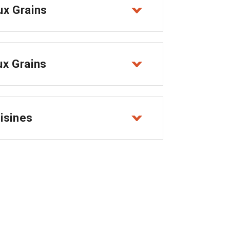
aux Grains
aux Grains
uisines