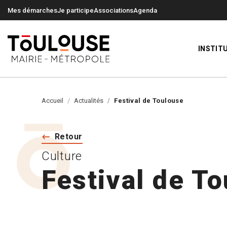
0
0
Mes démarches
Je participe
Associations
Agenda
INSTIT
Accueil
Actualités
Festival de Toulouse
Retour
Culture
Festival de T