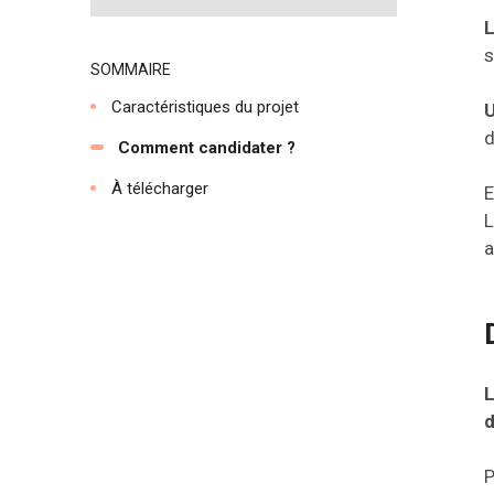
L
s
SOMMAIRE
Caractéristiques du projet
U
d
Comment candidater ?
À télécharger
E
L
a
L
d
P