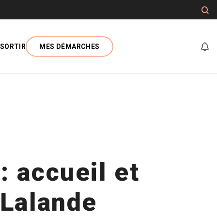
SORTIR
MES DÉMARCHES
At
: accueil et
Lalande