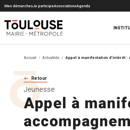
0
0
Mes démarches
Je participe
Associations
Agenda
INSTIT
Accueil
Actualités
Appel à manifestation d'intérêt 
Retour
Jeunesse
Appel à manife
accompagneme