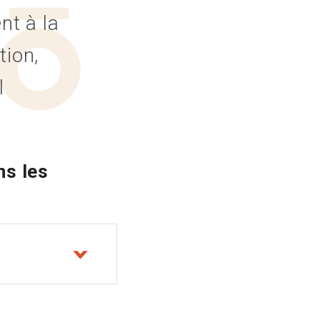
t à la
tion,
l
ns les