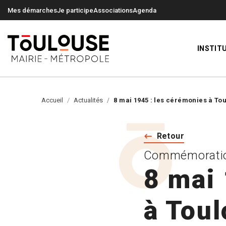
0
0
Mes démarches
Je participe
Associations
Agenda
INSTIT
Accueil
Actualités
8 mai 1945 : les cérémonies à To
Retour
Commémorati
8 mai 
à Tou