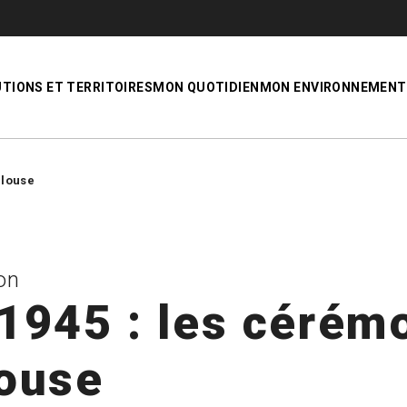
UTIONS ET TERRITOIRES
MON QUOTIDIEN
MON ENVIRONNEMENT
ulouse
on
1945 : les cérém
louse