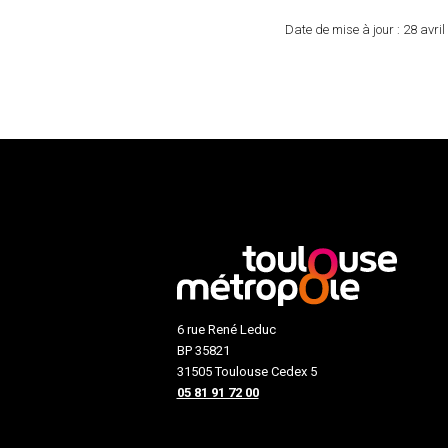
Date de mise à jour :
28 avril
6 rue René Leduc
BP 35821
31505 Toulouse Cedex 5
05 81 91 72 00