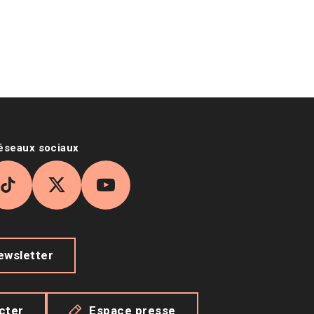
réseaux sociaux
agram
TikTok
X
YouTube
newsletter
cter
Espace presse