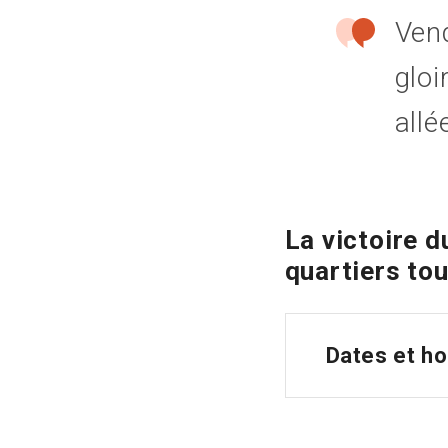
Ven
gloi
allé
La victoire 
quartiers to
Dates et h