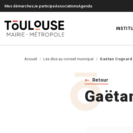
0
0
Mes démarches
Je participe
Associations
Agenda
INSTIT
Accueil
Les élus au conseil municipal
Gaëtan Cognard
Retour
Gaëta