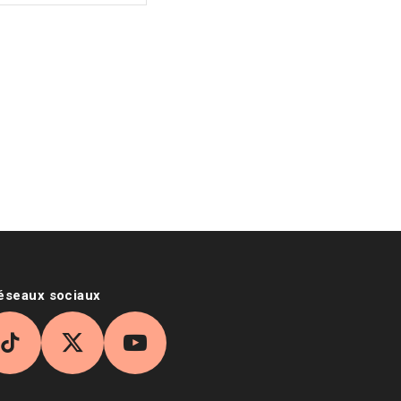
réseaux sociaux
agram
TikTok
X
YouTube