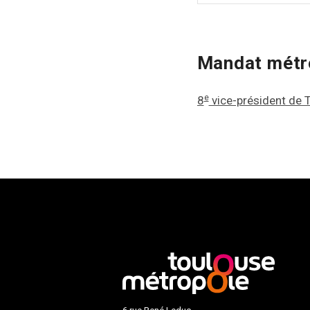
Mandat métro
e
8
vice-président de 