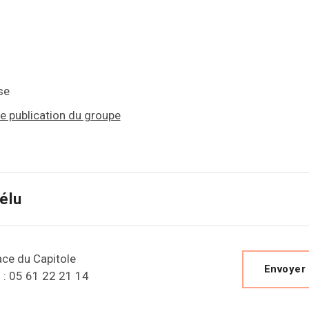
se
re publication du groupe
'élu
lace du Capitole
Envoyer
 : 05 61 22 21 14