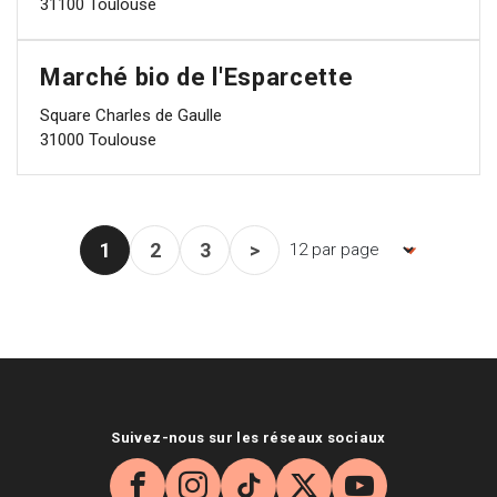
31100 Toulouse
Marché bio de l'Esparcette
Square Charles de Gaulle
31000 Toulouse
1
2
3
>
Nombre d'items par page, la pag
Page courante
Page
Page
Page suivante
Suivez-nous sur les réseaux sociaux