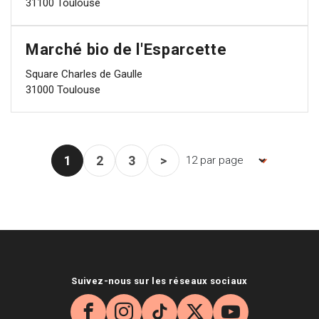
31100 Toulouse
Marché bio de l'Esparcette
Square Charles de Gaulle
31000 Toulouse
1
2
3
>
Nombre d'items par page, la pag
Page courante
Page
Page
Page suivante
Suivez-nous sur les réseaux sociaux