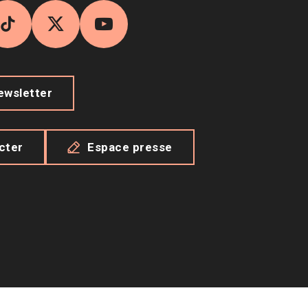
agram
TikTok
X
YouTube
newsletter
cter
Espace presse