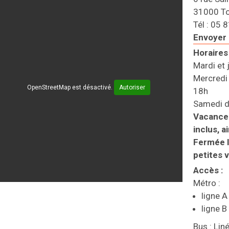
31000 T
Tél : 05 
Envoyer 
Horaires
Mardi et 
Mercredi 
OpenStreetMap est désactivé.
Autoriser
18h
Samedi d
Vacances
inclus, 
Fermée l
petites 
Accès
:
Métro :
ligne A
ligne B
Bus : Lin