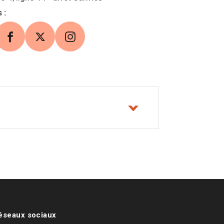
s
:
 web (s'ouvre dans une nouvelle fenêtre)
Facebook (s'ouvre dans une nouvelle fenêtre)
X (s'ouvre dans une nouvelle fenêtre)
Instagram (s'ouvre dans une nouve
réseaux sociaux