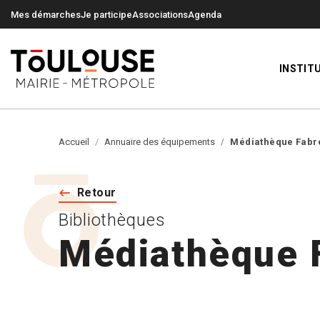
0
0
Mes démarches
Je participe
Associations
Agenda
INSTIT
Accueil
Annuaire des équipements
Médiathèque Fabr
Retour
Bibliothèques
Médiathèque 