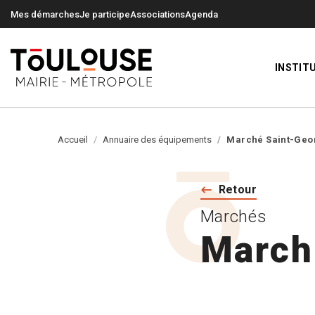
0
0
Mes démarches
Je participe
Associations
Agenda
INSTIT
Accueil
Annuaire des équipements
Marché Saint-Geo
Retour
Marchés
March