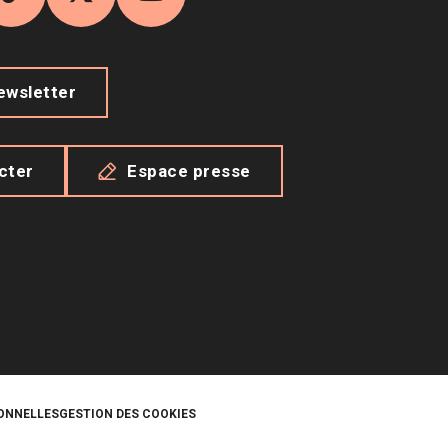
agram
TikTok
X
YouTube
newsletter
cter
Espace presse
ONNELLES
GESTION DES COOKIES