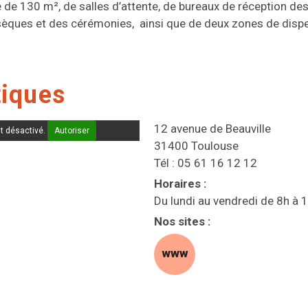
é de 130 m², de salles d’attente, de bureaux de réception des
sèques et des cérémonies, ainsi que de deux zones de disp
tiques
12 avenue de Beauville
t désactivé.
Autoriser
31400 Toulouse
Tél : 05 61 16 12 12
Horaires
:
Du lundi au vendredi de 8h à 
Nos sites
:
site web (s'ouvre dan