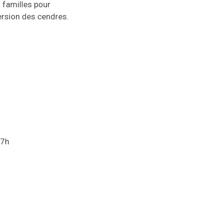
 familles pour
ersion des cendres.
17h
s une nouvelle fenêtre)