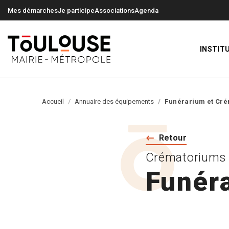
0
0
Mes démarches
Je participe
Associations
Agenda
INSTIT
Accueil
Annuaire des équipements
Funérarium et Cr
Retour
Crématoriums
Funér