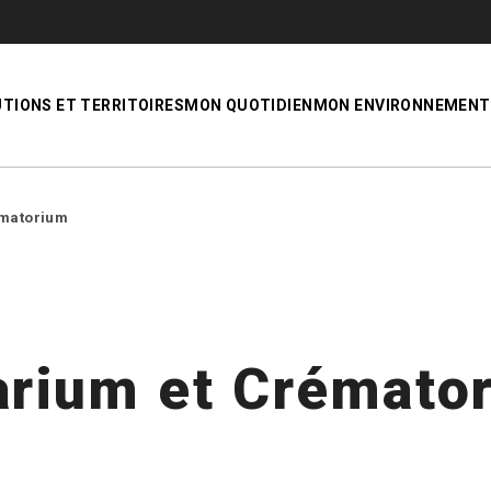
UTIONS ET TERRITOIRES
MON QUOTIDIEN
MON ENVIRONNEMENT
ématorium
arium et Crémato