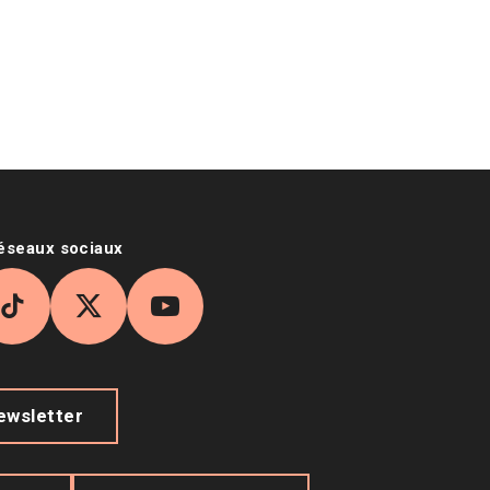
réseaux sociaux
agram
TikTok
X
YouTube
newsletter