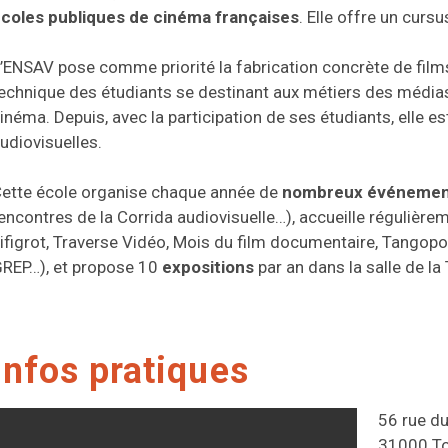
coles publiques de cinéma françaises
. Elle offre un curs
’ENSAV pose comme priorité la fabrication concrète de films. A
echnique des étudiants se destinant aux métiers des médi
inéma. Depuis, avec la participation de ses étudiants, elle es
udiovisuelles.
ette école organise chaque année de
nombreux événemen
encontres de la Corrida audiovisuelle…), accueille régulièr
ifigrot, Traverse Vidéo, Mois du film documentaire, Tangopo
REP…), et propose 10
expositions
par an dans la salle de l
Infos pratiques
56 rue du
31000 T