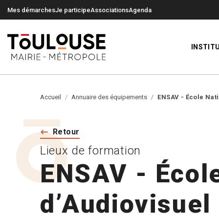
0
0
Mes démarches
Je participe
Associations
Agenda
INSTIT
Accueil
Annuaire des équipements
ENSAV - École Nat
Retour
Lieux de formation
ENSAV - École
d’Audiovisuel