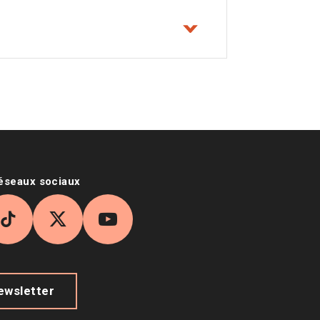
réseaux sociaux
agram
TikTok
X
YouTube
newsletter