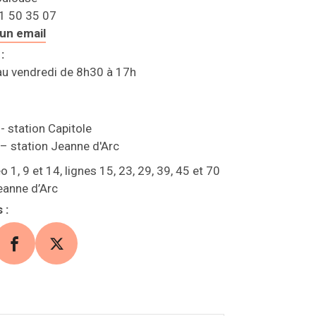
61 50 35 07
un email
:
au vendredi de 8h30 à 17h
 - station Capitole
 – station Jeanne d'Arc
o 1, 9 et 14, lignes 15, 23, 29, 39, 45 et 70
eanne d’Arc
s
:
 web (s'ouvre dans une nouvelle fenêtre)
Facebook (s'ouvre dans une nouvelle fenêtre)
X (s'ouvre dans une nouvelle fenêtre)