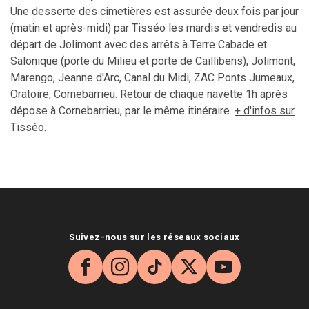
Une desserte des cimetières est assurée deux fois par jour
(matin et après-midi) par
Tisséo
les mardis et vendredis au
départ de
Jolimont
avec des arrêts à Terre
Cabade
et
Salonique (porte du Milieu et porte de
Caillibens
),
Jolimont
,
Marengo, Jeanne d'Arc, Canal du Midi,
ZAC
Ponts Jumeaux,
Oratoire,
Cornebarrieu
. Retour de chaque navette 1h après
dépose à
Cornebarrieu
, par le même itinéraire.
+ d'infos sur
Tisséo
.
Suivez-nous sur les réseaux sociaux
Facebook
Instagram
TikTok
X
YouTube