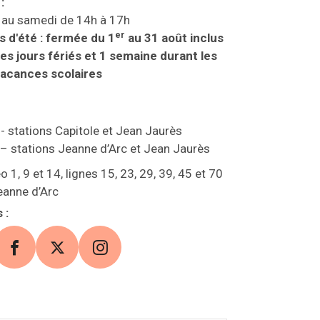
:
 au samedi de 14h à 17h
er
 d'été : fermée du 1
au 31 août inclus
es jours fériés et 1 semaine durant les
vacances scolaires
 - stations Capitole et Jean Jaurès
 – stations Jeanne d’Arc et Jean Jaurès
o 1, 9 et 14, lignes 15, 23, 29, 39, 45 et 70
eanne d’Arc
s
:
 web (s'ouvre dans une nouvelle fenêtre)
Facebook (s'ouvre dans une nouvelle fenêtre)
X (s'ouvre dans une nouvelle fenêtre)
Instagram (s'ouvre dans une nouve