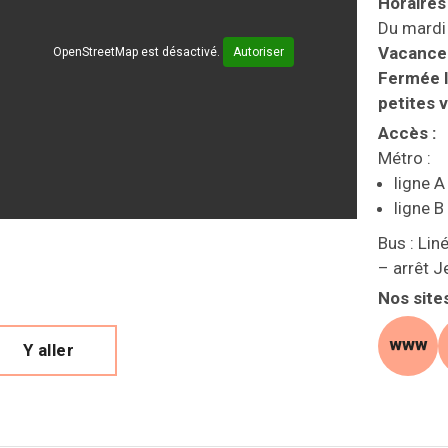
Horaires
Du mardi
Vacances
OpenStreetMap est désactivé.
Autoriser
Fermée l
petites 
Accès
:
Métro :
ligne A
ligne B
Bus : Liné
– arrêt J
Nos site
Y aller
site