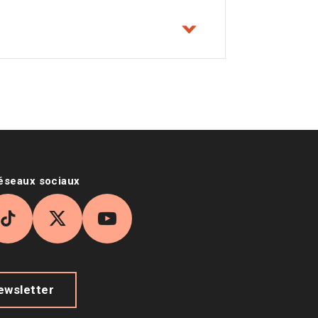
réseaux sociaux
agram
TikTok
X
YouTube
newsletter