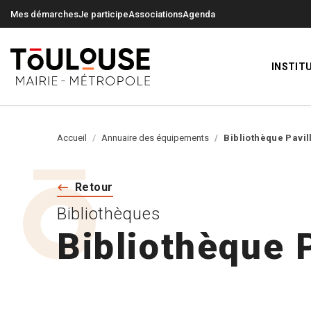
0
0
Mes démarches
Je participe
Associations
Agenda
INSTIT
Accueil
Annuaire des équipements
Bibliothèque Pavil
Retour
Bibliothèques
Bibliothèque P