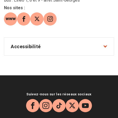
Bus : Linéo 1, 8 et 9 - arrêt Saint-Georges
Nos sites
:
site web (s'ouvre dans une nouvelle fenêtre)
Facebook (s'ouvre dans une nouvelle fe
X (s'ouvre dans une nouvelle fenê
Instagram (s'ouvre dans une 
Accessibilité
Suivez-nous sur les réseaux sociaux
Facebook
Instagram
TikTok
X
YouTube