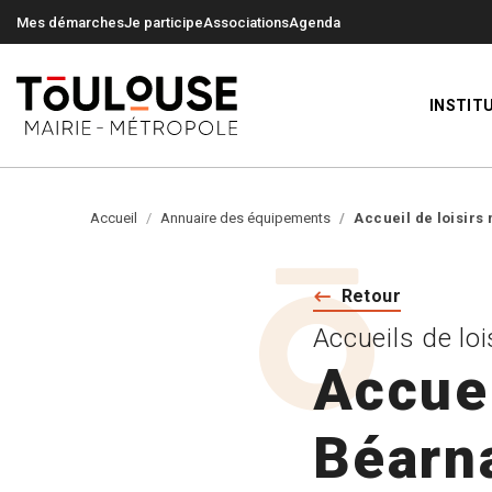
0
0
Mes démarches
Je participe
Associations
Agenda
INSTIT
Accueil
Annuaire des équipements
Accueil de loisirs
Retour
Accueils de loi
Accuei
Béarn