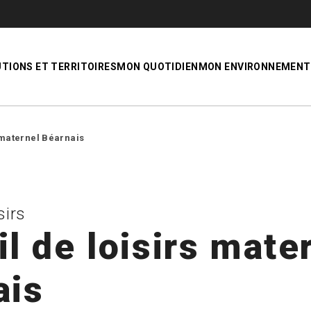
UTIONS ET TERRITOIRES
MON QUOTIDIEN
MON ENVIRONNEMENT
 maternel Béarnais
sirs
l de loisirs mate
ais