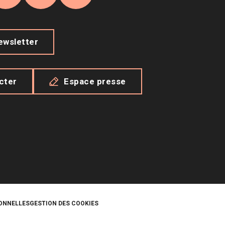
agram
TikTok
X
YouTube
newsletter
cter
Espace presse
ONNELLES
GESTION DES COOKIES