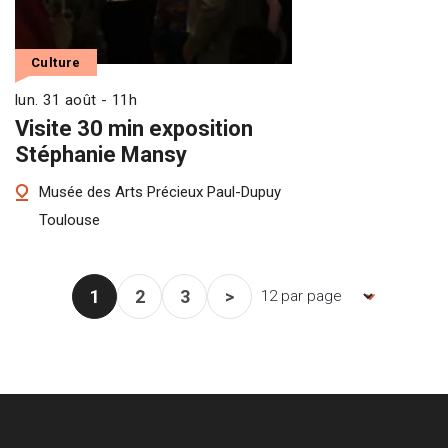
Culture
lun. 31 août - 11h
Visite 30 min exposition
Stéphanie Mansy
Musée des Arts Précieux Paul-Dupuy
Toulouse
1
2
3
>
Nombre d'items par page, la pag
Page courante
Page
Page
Page suivante