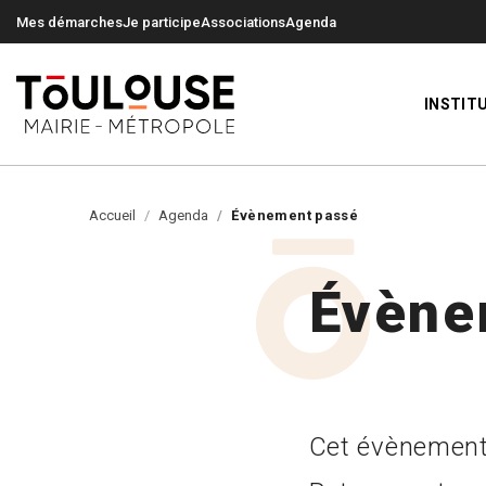
0
0
Mes démarches
Je participe
Associations
Agenda
INSTIT
Accueil
Agenda
Évènement passé
Évène
Cet évènement