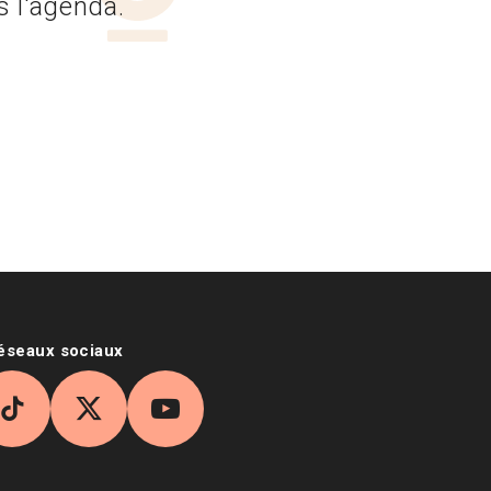
s l'agenda.
réseaux sociaux
agram
TikTok
X
YouTube