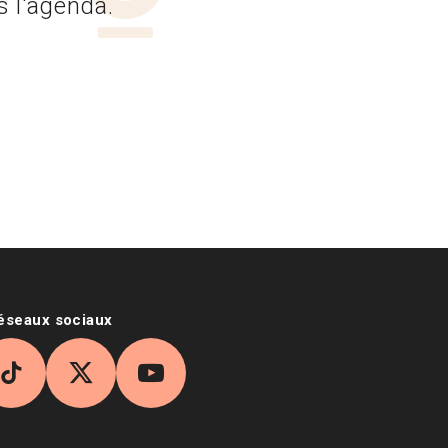
s l'agenda.
réseaux sociaux
agram
TikTok
X
YouTube