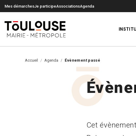
0
0
Mes démarches
Je participe
Associations
Agenda
INSTIT
Accueil
Agenda
Évènement passé
Évène
Cet évènement