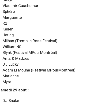
Vladimir Cauchemar
Sphère
Marguerite
R2
Kaïlen
Jetlag
Milhan (Tremplin Rose Festival)
William NC
Blynk (Festival MPourMontréal)
Ants & Madzes
DJ Lucky
Adam El Mouna (Festival MPourMontréal)
Marianne
Myra
amedi 29 août :
DJ Snake