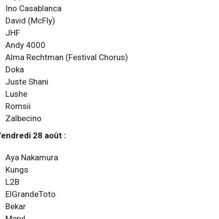
Ino Casablanca
David (McFly)
JHF
Andy 4000
Alma Rechtman (Festival Chorus)
Doka
Juste Shani
Lushe
Romsii
Zalbecino
endredi 28 août :
Aya Nakamura
Kungs
L2B
ElGrandeToto
Bekar
Meryl