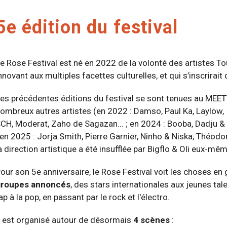
5e édition du festival
e Rose Festival est né en 2022 de la volonté des artistes T
nnovant aux multiples facettes culturelles, et qui s’inscrirait 
es précédentes éditions du festival se sont tenues au MEETT
ombreux autres artistes (en 2022 : Damso, Paul Ka, Laylow, I
CH, Moderat, Zaho de Sagazan... ; en 2024 : Booba, Dadju & 
 en 2025 : Jorja Smith, Pierre Garnier, Ninho & Niska, Théodora
a direction artistique a été insufflée par Bigflo & Oli eux-mê
our son 5e anniversaire, le Rose Festival voit les choses en
roupes annoncés
, des stars internationales aux jeunes tal
ap à la pop, en passant par le rock et l'électro.
l est organisé autour de désormais
4 scènes
: