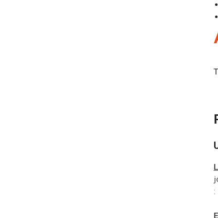
T
L
j
:
E