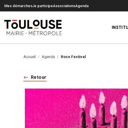
0
0
Mes démarches
Je participe
Associations
Agenda
INSTIT
Accueil
Agenda
Rose Festival
Retour