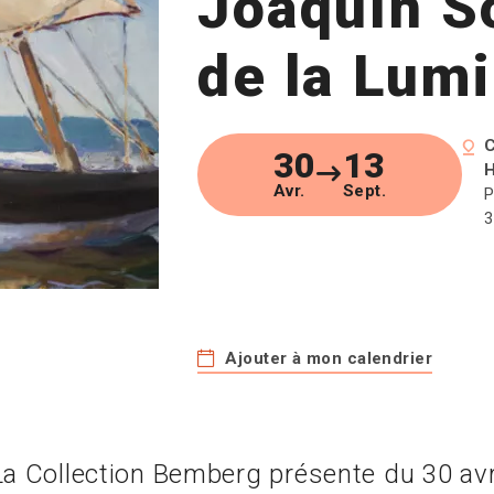
Joaquín So
de la Lum
C
30
13
H
Avr.
Sept.
P
3
Ajouter à mon calendrier
La Collection Bemberg présente du 30 av