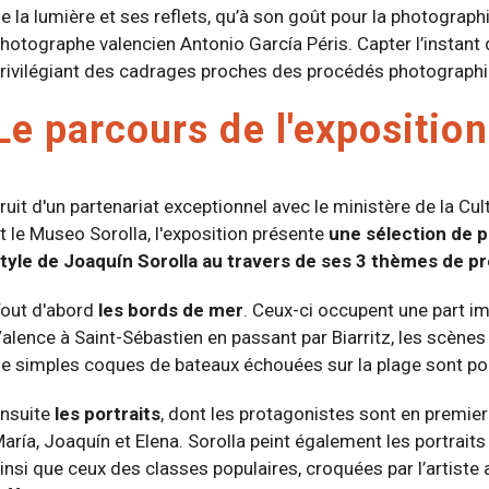
e la lumière et ses reflets, qu’à son goût pour la photograph
hotographe valencien Antonio García Péris. Capter l’instant d
rivilégiant des cadrages proches des procédés photograph
Le parcours de l'exposition
ruit d'un partenariat exceptionnel avec le ministère de la C
t le Museo Sorolla, l'exposition présente
une sélection de 
tyle de Joaquín Sorolla au travers de ses 3 thèmes de pr
out d'abord
les bords de mer
. Ceux-ci occupent une part im
alence à Saint-Sébastien en passant par Biarritz, les scènes 
e simples coques de bateaux échouées sur la plage sont pour
nsuite
les portraits
, dont les protagonistes sont en premier
aría, Joaquín et Elena. Sorolla peint également les portrait
insi que ceux des classes populaires, croquées par l’artiste