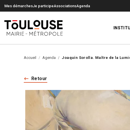
0
0
Mes démarches
Je participe
Associations
Agenda
INSTIT
Accueil
Agenda
Joaquín Sorolla. Maître de la Lumi
Retour