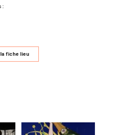
s
:
 web (s'ouvre dans une nouvelle fenêtre)
la fiche lieu